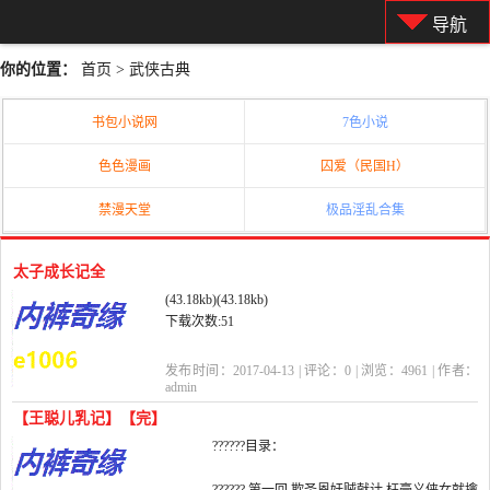
导航
你的位置：
首页
>
武侠古典
书包小说网
7色小说
色色漫画
囚爱（民国H）
禁漫天堂
极品淫乱合集
太子成长记全
(43.18kb)(43.18kb)
下载次数:51
发布时间：2017-04-13 | 评论：
0
| 浏览：
4961
| 作者：
admin
【王聪儿乳记】【完】
??????目录：
第一章王兄王弟